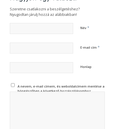
Szeretne csatlakozni a beszélgetéshez?
Nyugodtan járulj hozzá az alábbiakban!
*
Név
*
E-mail cím
Honlap
A nevem, e-mail címem, és weboldalcímem mentése a
böngészőben a következő hozzászólásomhoz.