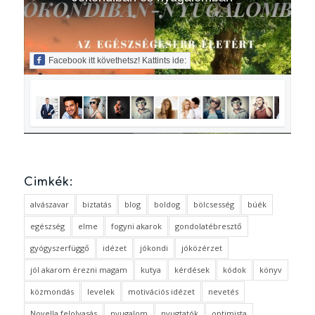
Facebook itt követhetsz! Kattints ide:
Cimkék:
alvászavar
biztatás
blog
boldog
bölcsesség
búék
egészség
elme
fogyni akarok
gondolatébresztő
gyógyszerfüggő
idézet
jókondi
jóközérzet
jól akarom érezni magam
kutya
kérdések
kódok
könyv
közmondás
levelek
motivációs idézet
nevetés
Novella felolvasás
nyugalom
nyugtatók
optimista