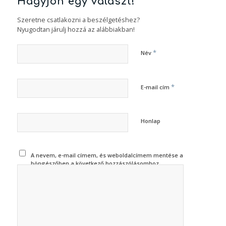
Hagyjon egy választ!
Szeretne csatlakozni a beszélgetéshez?
Nyugodtan járulj hozzá az alábbiakban!
*
Név
*
E-mail cím
Honlap
A nevem, e-mail címem, és weboldalcímem mentése a
böngészőben a következő hozzászólásomhoz.