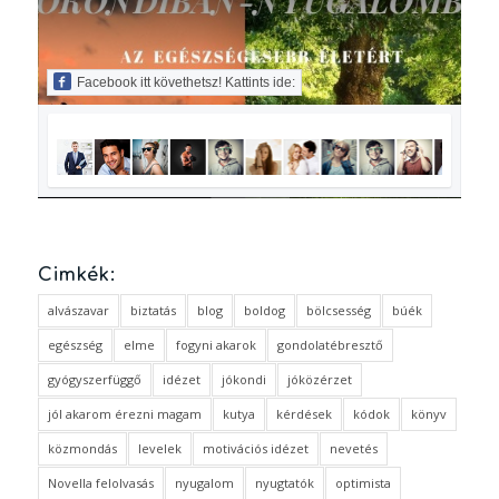
Facebook itt követhetsz! Kattints ide:
Cimkék:
alvászavar
biztatás
blog
boldog
bölcsesség
búék
egészség
elme
fogyni akarok
gondolatébresztő
gyógyszerfüggő
idézet
jókondi
jóközérzet
jól akarom érezni magam
kutya
kérdések
kódok
könyv
közmondás
levelek
motivációs idézet
nevetés
Novella felolvasás
nyugalom
nyugtatók
optimista