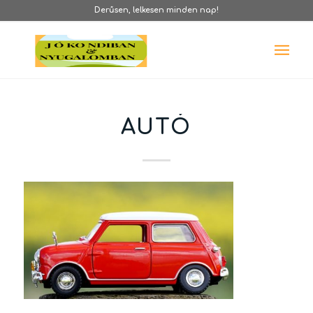
Derűsen, lelkesen minden nap!
AUTÓ