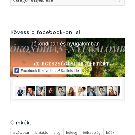
Kövess a facebook-on is!
Jókondiban és nyugalomban
Facebook itt követhetsz! Kattints ide:
Cimkék:
alvászavar
biztatás
blog
boldog
bölcsesség
búék