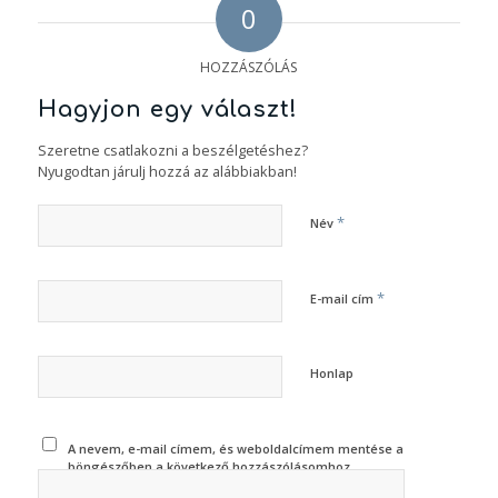
0
HOZZÁSZÓLÁS
Hagyjon egy választ!
Szeretne csatlakozni a beszélgetéshez?
Nyugodtan járulj hozzá az alábbiakban!
*
Név
*
E-mail cím
Honlap
A nevem, e-mail címem, és weboldalcímem mentése a
böngészőben a következő hozzászólásomhoz.