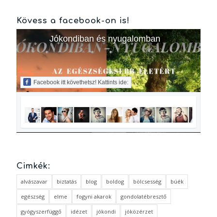
Kövess a facebook-on is!
Jókondiban és nyugalomban
Facebook itt követhetsz! Kattints ide:
Cimkék:
alvászavar
biztatás
blog
boldog
bölcsesség
búék
egészség
elme
fogyni akarok
gondolatébresztő
gyógyszerfüggő
idézet
jókondi
jóközérzet