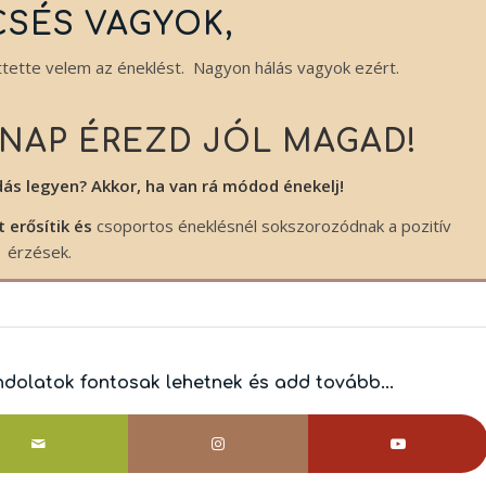
SÉS VAGYOK,
tte velem az éneklést. Nagyon hálás vagyok ezért.
NAP ÉREZD JÓL MAGAD!
ás legyen? Akkor, ha van rá módod énekelj!
t erősítik és
csoportos éneklésnél sokszorozódnak a pozitív
érzések.
ndolatok fontosak lehetnek és add tovább...