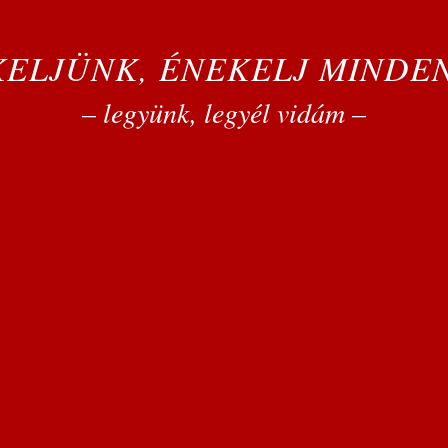
ELJÜNK, ÉNEKELJ MINDE
– legyünk, legyél vidám –