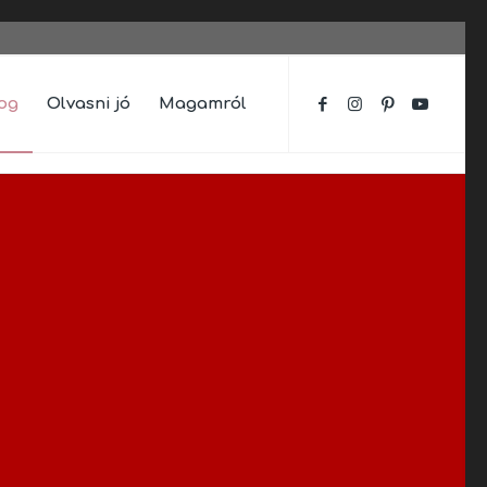
og
Olvasni jó
Magamról