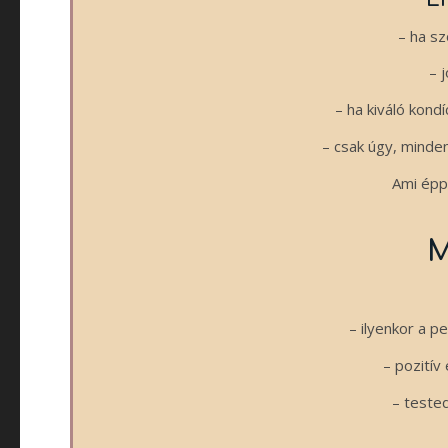
– ha s
– 
– ha kiváló kond
– csak úgy, minde
Ami épp
M
– ilyenkor a p
– pozitív
– tested