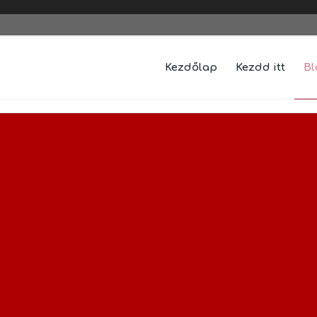
Kezdőlap
Kezdd itt
Bl