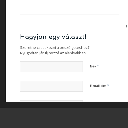
Hagyjon egy választ!
Szeretne csatlakozni a beszélgetéshez?
Nyugodtan járulj hozzá az alábbiakban!
*
Név
*
E-mail cím
Honlap
A nevem, e-mail címem, és weboldalcímem mentése a böngés