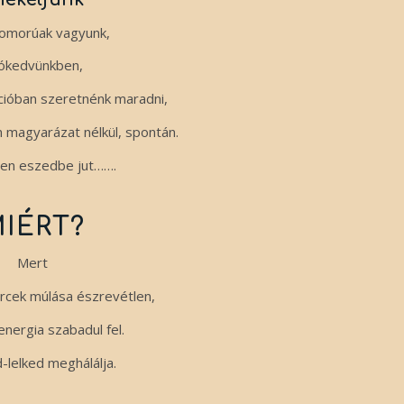
zomorúak vagyunk,
jókedvünkben,
ícióban szeretnénk maradni,
n magyarázat nélkül, spontán.
en eszedbe jut…….
IÉRT?
Mert
ercek múlása észrevétlen,
 energia szabadul fel.
-lelked meghálálja.