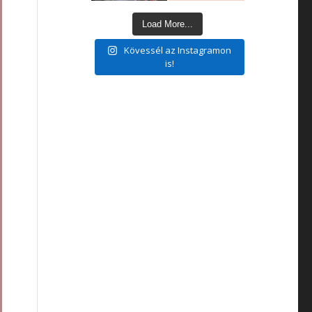
Load More...
Kövessél az Instagramon
is!