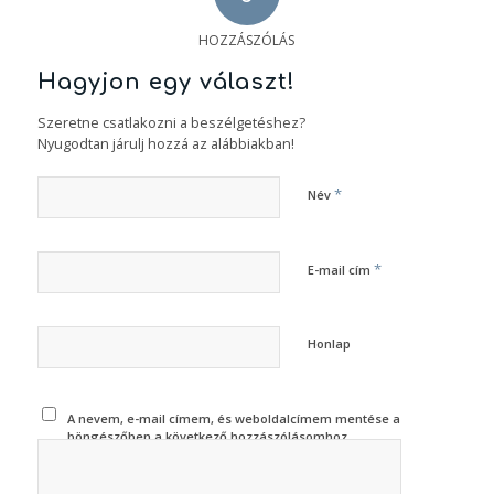
HOZZÁSZÓLÁS
Hagyjon egy választ!
Szeretne csatlakozni a beszélgetéshez?
Nyugodtan járulj hozzá az alábbiakban!
*
Név
*
E-mail cím
Honlap
A nevem, e-mail címem, és weboldalcímem mentése a
böngészőben a következő hozzászólásomhoz.