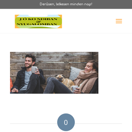
Derűsen, lelkesen minden nap!
0