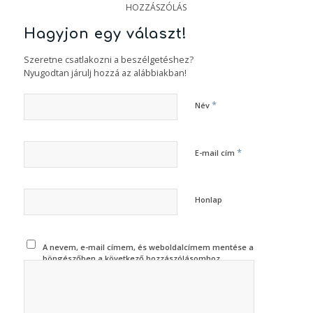
HOZZÁSZÓLÁS
Hagyjon egy választ!
Szeretne csatlakozni a beszélgetéshez?
Nyugodtan járulj hozzá az alábbiakban!
*
Név
*
E-mail cím
Honlap
A nevem, e-mail címem, és weboldalcímem mentése a
böngészőben a következő hozzászólásomhoz.