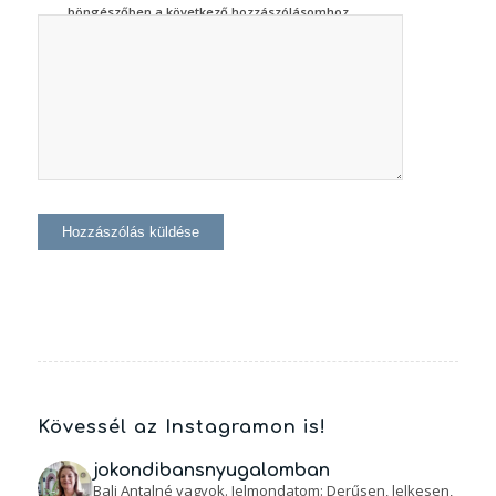
böngészőben a következő hozzászólásomhoz.
Kövessél az Instagramon is!
jokondibansnyugalomban
Bali Antalné vagyok. Jelmondatom: Derűsen, lelkesen,