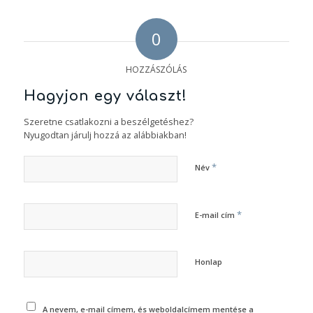
0
HOZZÁSZÓLÁS
Hagyjon egy választ!
Szeretne csatlakozni a beszélgetéshez?
Nyugodtan járulj hozzá az alábbiakban!
*
Név
*
E-mail cím
Honlap
A nevem, e-mail címem, és weboldalcímem mentése a