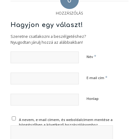
HOZZÁSZÓLÁS
Hagyjon egy választ!
Szeretne csatlakozni a beszélgetéshez?
Nyugodtan járulj hozzá az alábbiakban!
*
Név
*
E-mail cím
Honlap
A nevem, e-mail címem, és weboldalcímem mentése a
böngészőben a következő hozzászólásomhoz.