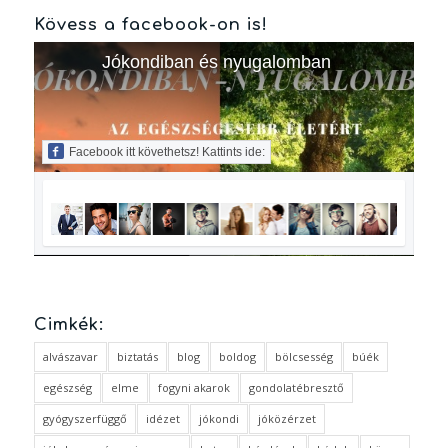
Kövess a facebook-on is!
Jókondiban és nyugalomban
Facebook itt követhetsz! Kattints ide:
Cimkék:
alvászavar
biztatás
blog
boldog
bölcsesség
búék
egészség
elme
fogyni akarok
gondolatébresztő
gyógyszerfüggő
idézet
jókondi
jóközérzet