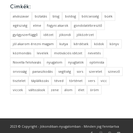
Cimkék:
alvászavar
biztatás
blog
boldog
bölcsesség
búék
egészség
elme
fogyni akarok
gondolatébresztő
gyógyszerfüggő
idézet
jókondi
jóközérzet
jól akarom érezni magam
kutya
kérdések
kódok
könyv
közmondás
levelek
motivációs idézet
nevetés
Novella felolvasás
nyugalom
nyugtatók
optimista
orvosság
panaszkodás
segítség
sors
szeretet
szinező
tisztelet
táplálkozás
téved
történet
vers
vicc
viccek
változások
zene
álom
élet
öröm
2023 © Copyright - Jókondiban-nyugalomban - Minden jog fenntartva