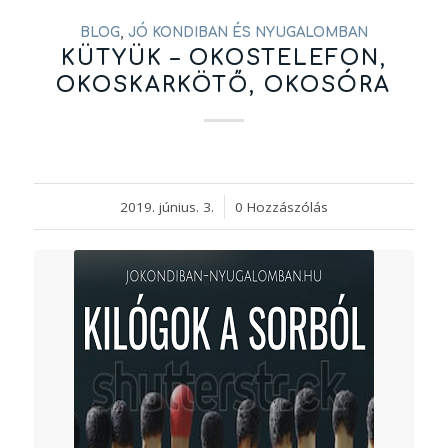
BLOG
,
JÓ KONDIBAN ÉS NYUGALOMBAN
KÜTYÜK – OKOSTELEFON,
OKOSKARKÖTŐ, OKOSÓRA
2019. június. 3.
/
0 Hozzászólás