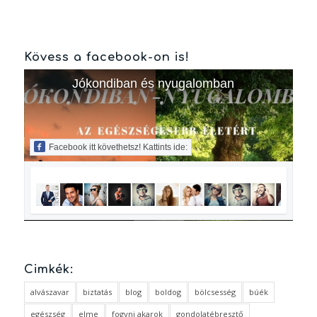
Kövess a facebook-on is!
Jókondiban és nyugalomban
Facebook itt követhetsz! Kattints ide:
Cimkék:
alvászavar
biztatás
blog
boldog
bölcsesség
búék
egészség
elme
fogyni akarok
gondolatébresztő