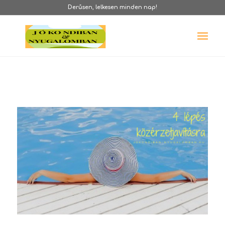
Derűsen, lelkesen minden nap!