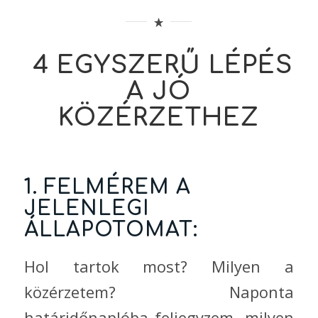
4 EGYSZERŰ LÉPÉS
A JÓ
KÖZÉRZETHEZ
1. FELMÉREM A
JELENLEGI
ÁLLAPOTOMAT:
Hol tartok most? Milyen a
közérzetem? Naponta
határidőnaplóba feljegyzem, milyen