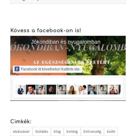
Kövess a facebook-on is!
Jókondiban és nyugalomban
Facebook itt követhetsz! Kattints ide:
Cimkék:
alvászavar
biztatás
blog
boldog
bölcsesség
búék