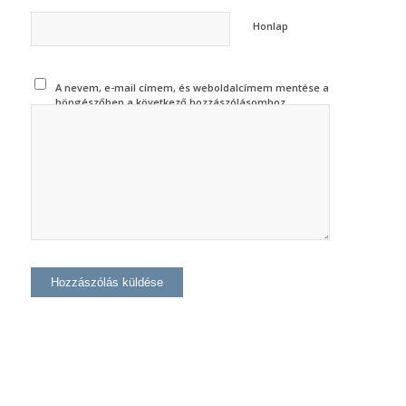
Honlap
A nevem, e-mail címem, és weboldalcímem mentése a
böngészőben a következő hozzászólásomhoz.