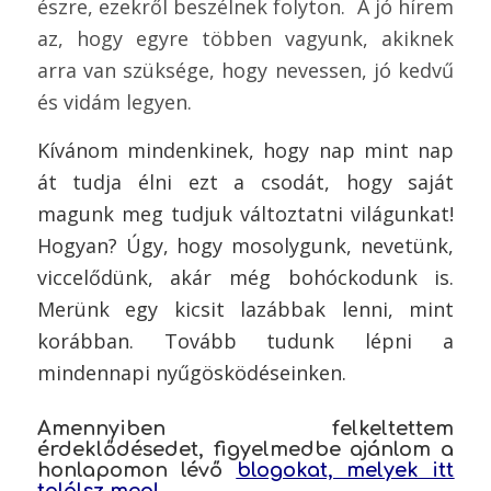
észre, ezekről beszélnek folyton. A jó hírem
az, hogy egyre többen vagyunk, akiknek
arra van szüksége, hogy nevessen, jó kedvű
és vidám legyen.
Kívánom mindenkinek, hogy nap mint nap
át tudja élni ezt a csodát, hogy saját
magunk meg tudjuk változtatni világunkat!
Hogyan? Úgy, hogy mosolygunk, nevetünk,
viccelődünk, akár még bohóckodunk is.
Merünk egy kicsit lazábbak lenni, mint
korábban. Tovább tudunk lépni a
mindennapi nyűgösködéseinken.
Amennyiben felkeltettem
érdeklődésedet, figyelmedbe ajánlom a
honlapomon lévő
blogokat, melyek itt
találsz meg!