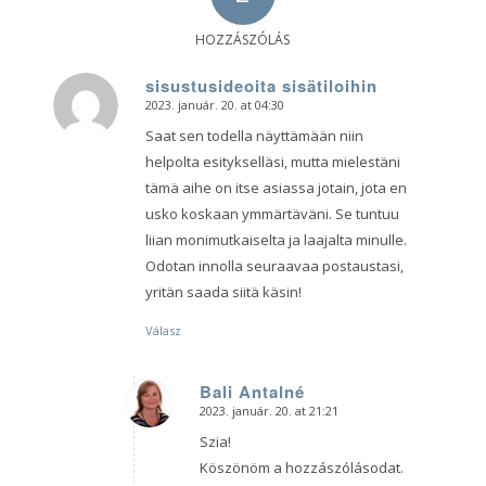
HOZZÁSZÓLÁS
sisustusideoita sisätiloihin
2023. január. 20. at 04:30
says:
Saat sen todella näyttämään niin
helpolta esitykselläsi, mutta mielestäni
tämä aihe on itse asiassa jotain, jota en
usko koskaan ymmärtäväni. Se tuntuu
liian monimutkaiselta ja laajalta minulle.
Odotan innolla seuraavaa postaustasi,
yritän saada siitä käsin!
Válasz
Bali Antalné
2023. január. 20. at 21:21
says:
Szia!
Köszönöm a hozzászólásodat.