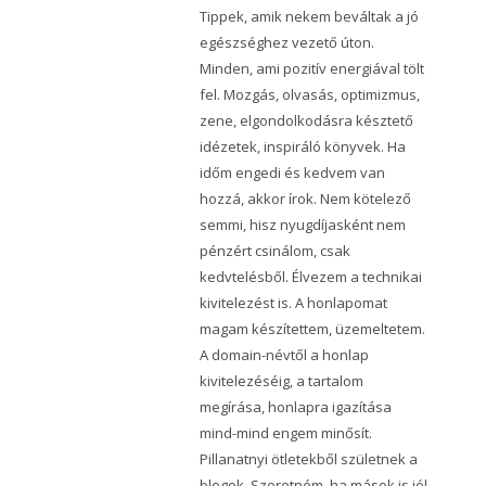
Tippek, amik nekem beváltak a jó
egészséghez vezető úton.
Minden, ami pozitív energiával tölt
fel. Mozgás, olvasás, optimizmus,
zene, elgondolkodásra késztető
idézetek, inspiráló könyvek. Ha
időm engedi és kedvem van
hozzá, akkor írok. Nem kötelező
semmi, hisz nyugdíjasként nem
pénzért csinálom, csak
kedvtelésből. Élvezem a technikai
kivitelezést is. A honlapomat
magam készítettem, üzemeltetem.
A domain-névtől a honlap
kivitelezéséig, a tartalom
megírása, honlapra igazítása
mind-mind engem minősít.
Pillanatnyi ötletekből születnek a
blogok. Szeretném, ha mások is jól