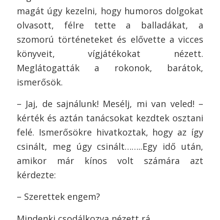
magát úgy kezelni, hogy humoros dolgokat
olvasott, félre tette a balladákat, a
szomorú történeteket és elővette a vicces
könyveit, vígjátékokat nézett.
Meglátogatták a rokonok, barátok,
ismerősök.
– Jaj, de sajnálunk! Mesélj, mi van veled! –
kérték és aztán tanácsokat kezdtek osztani
felé. Ismerősökre hivatkoztak, hogy az így
csinált, meg úgy csinált……..Egy idő után,
amikor már kínos volt számára azt
kérdezte:
– Szerettek engem?
Mindenki csodálkozva nézett rá.