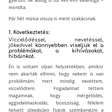
gyárból, de addig is túl kell élni valahogy! –
mondta.
Pár hét múlva vissza is ment szakácsnak.
1. Következtetés:
Viccelődéssel, nevetéssel,
jókedvvel
könnyebben viseljük el a
problémákat, a kihívásokat,
hibáinkat.
Én is voltam olyan helyzetekben, amikor
nem akarták elhinni, hogy nekem is van
problémám, mert mindig nevettem,
viccelődtem. Fogadalmat tettem
magamnak, hogy mérgelődés,
aggodalmaskodás, bosszúság, félelem
helyett jókedvűen fogok szembenézni a