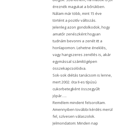
éreznék magukat a bőrükben.
Nálam már több, mint 15 éve
történt a pozitív változás.
Jelenleg azon gondolkodok, hogy
amatőr zenészként hogyan
tudnám bevonni a zenét itt a
honlapomon. Lehetne éneklés,
vagy hangszeres zenélés is, akár
egymással számítógépen
összekapcsolódva.
Sok-sok diétás tanácsom is lenne,
mert 2002. óta II-es típúsú
cukorbetegként összegyűlt
jópár…..
Remélem mindent felsoroltam.
Amennyiben további kérdés merül
fel, szívesen válaszolok.
Jelmondatom: Minden nap