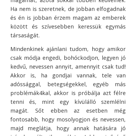
magamat, azóta sokkal többen kedvelnek.
Ha nem is szeretnek, de jobban elfogadnak
és én is jobban érzem magam az emberek
között és szívesebben keressük egymás
társaságát.
Mindenkinek ajánlani tudom, hogy amikor
csak módja engedi, bohóckodjon, legyen jó
kedvű, nevessen annyit, amennyit csak tud!
Akkor is, ha gondjai vannak, tele van
adóssággal, betegségekkel, egyéb más
problémák4kal, akkor is próbálja azt félre
tenni és, mint egy kívülálló szemlélni
magát. Sőt ebben az esetben még
fontosabb, hogy mosolyogjon és nevessen,
majd meglátja, hogy annak hatására jó