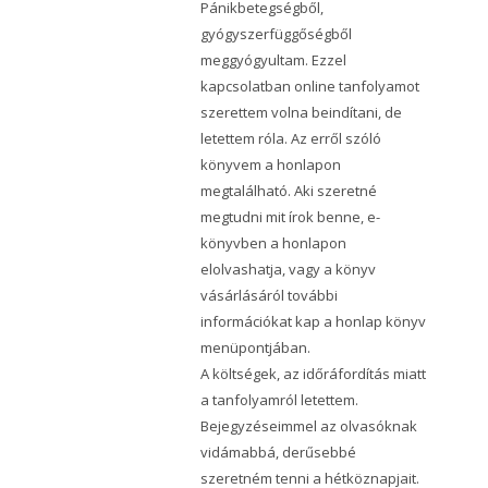
Pánikbetegségből,
gyógyszerfüggőségből
meggyógyultam. Ezzel
kapcsolatban online tanfolyamot
szerettem volna beindítani, de
letettem róla. Az erről szóló
könyvem a honlapon
megtalálható. Aki szeretné
megtudni mit írok benne, e-
könyvben a honlapon
elolvashatja, vagy a könyv
vásárlásáról további
információkat kap a honlap könyv
menüpontjában.
A költségek, az időráfordítás miatt
a tanfolyamról letettem.
Bejegyzéseimmel az olvasóknak
vidámabbá, derűsebbé
szeretném tenni a hétköznapjait.