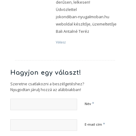
derűsen, lelkesen!
Üdvözlettel
jokondiban-nyugalmoban.hu
weboldal készítője, üzemeltetője
Bali Antalné Teréz
Válasz
Hagyjon egy választ!
Szeretne csatlakozni a beszélgetéshez?
Nyugodtan járulj hozzá az alábbiakban!
*
Név
*
E-mail cím