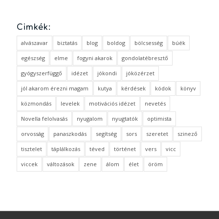
Cimkék:
alvászavar
biztatás
blog
boldog
bölcsesség
búék
egészség
elme
fogyni akarok
gondolatébresztő
gyógyszerfüggő
idézet
jókondi
jóközérzet
jól akarom érezni magam
kutya
kérdések
kódok
könyv
közmondás
levelek
motivációs idézet
nevetés
Novella felolvasás
nyugalom
nyugtatók
optimista
orvosság
panaszkodás
segítség
sors
szeretet
szinező
tisztelet
táplálkozás
téved
történet
vers
vicc
viccek
változások
zene
álom
élet
öröm