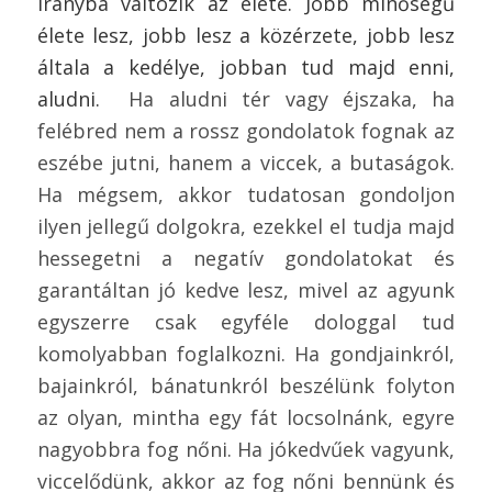
irányba változik az élete. Jobb minőségű
élete lesz, jobb lesz a közérzete, jobb lesz
általa a kedélye, jobban tud majd enni,
aludni.
Ha aludni tér vagy éjszaka, ha
felébred nem a rossz gondolatok fognak az
eszébe jutni, hanem a viccek, a butaságok.
Ha mégsem, akkor tudatosan gondoljon
ilyen jellegű dolgokra, ezekkel el tudja majd
hessegetni a negatív gondolatokat és
garantáltan jó kedve lesz, mivel az agyunk
egyszerre csak egyféle dologgal tud
komolyabban foglalkozni. Ha gondjainkról,
bajainkról, bánatunkról beszélünk folyton
az olyan, mintha egy fát locsolnánk, egyre
nagyobbra fog nőni. Ha jókedvűek vagyunk,
viccelődünk, akkor az fog nőni bennünk és