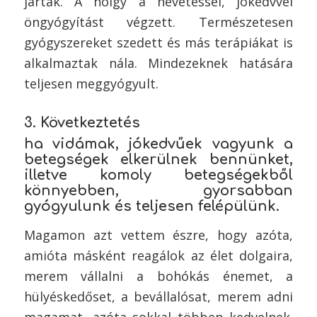
jártak. A hölgy a nevetéssel, jókedvvel
öngyógyítást végzett. Természetesen
gyógyszereket szedett és más terápiákat is
alkalmaztak nála. Mindezeknek hatására
teljesen meggyógyult.
3. Következtetés
ha vidámak, jókedvűek vagyunk a
betegségek elkerülnek bennünket,
illetve komoly betegségekből
könnyebben, gyorsabban
gyógyulunk és teljesen felépülünk.
Magamon azt vettem észre, hogy azóta,
amióta másként reagálok az élet dolgaira,
merem vállalni a bohókás énemet, a
hülyéskedőset, a bevállalósat, merem adni