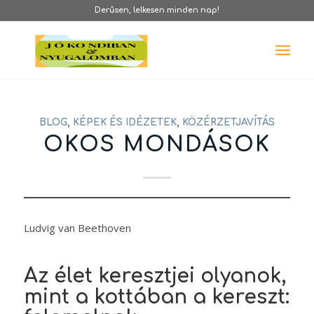
Derűsen, lelkesen minden nap!
BLOG
,
KÉPEK ÉS IDÉZETEK
,
KÖZÉRZETJAVÍTÁS
OKOS MONDÁSOK
Ludvig van Beethoven
Az élet keresztjei olyanok,
mint a kottában a kereszt: