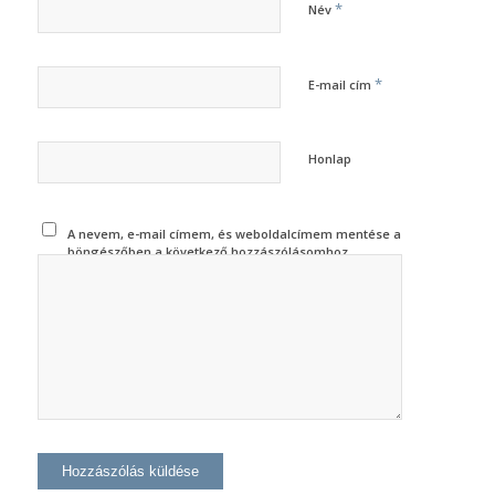
*
Név
*
E-mail cím
Honlap
A nevem, e-mail címem, és weboldalcímem mentése a
böngészőben a következő hozzászólásomhoz.