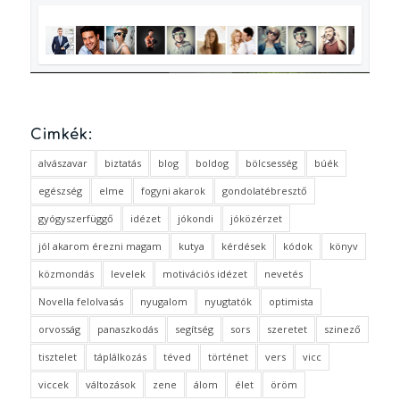
Cimkék:
alvászavar
biztatás
blog
boldog
bölcsesség
búék
egészség
elme
fogyni akarok
gondolatébresztő
gyógyszerfüggő
idézet
jókondi
jóközérzet
jól akarom érezni magam
kutya
kérdések
kódok
könyv
közmondás
levelek
motivációs idézet
nevetés
Novella felolvasás
nyugalom
nyugtatók
optimista
orvosság
panaszkodás
segítség
sors
szeretet
szinező
tisztelet
táplálkozás
téved
történet
vers
vicc
viccek
változások
zene
álom
élet
öröm