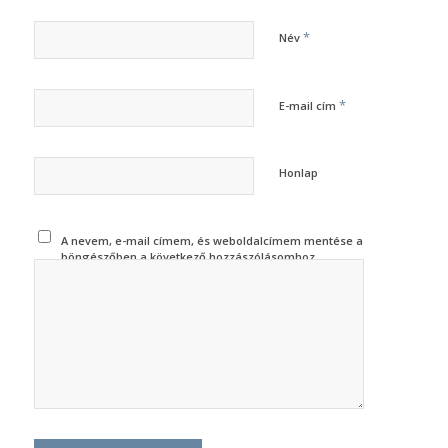
*
Név
*
E-mail cím
Honlap
A nevem, e-mail címem, és weboldalcímem mentése a
böngészőben a következő hozzászólásomhoz.