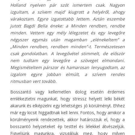
Holland nyelven pár szót ismertem csak. Nagyon
izgultam, a szívem majd’ kiugrott a helyéről, ahogy
várakoztam. Egyre izgatottabb lettem. Aztán eszembe
jutott Bagdi Bella éneke: a Minden rendben, rendbe
minden. Vettem egy mély lélegzetet és egy levegőre
négyszer egymás után magamban „elénekeltem” a
„Minden rendben, rendben minden”-t. Természetesen
csak gondolatban. A levegővétel stimmelt, de először
nem tudtam egy levegőre a szöveget elmondani.
Megismételtem párszor és hamarosan lenyugodtam, az
izgalom egyre jobban elmúlt, a szívem rendes
ritmusban vert tovább.
Bosszantó vagy kellemetlen dolog esetén érdemes
emlékeztetni magunkat, hogy stressz helyett lelki békét
akarunk és elképzelni egy lehetséges jó körülményt. Ehhez
már egy kicsit higgadtnak kell lenni. Fontos, hogy amikor a
körülményeink rendezettek, akkor határozzuk el, hogy a
bosszantó helyzeteket ép testtel és lélekkel átvészeljük.
Figyeljünk magunkra, vizsgáljuk meg, hogy milyen