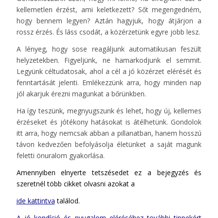
kellemetlen érzést, ami keletkezett? Sőt megengedném,
hogy bennem legyen? Aztán hagyjuk, hogy átjárjon a
rossz érzés. És láss csodát, a közérzetünk egyre jobb lesz.
A lényeg, hogy sose reagáljunk automatikusan feszült
helyzetekben. Figyeljünk, ne hamarkodjunk el semmit.
Legyünk céltudatosak, ahol a cél a jó közérzet elérését és
fenntartását jelenti. Emlékezzünk arra, hogy minden nap
jól akarjuk érezni magunkat a bőrünkben.
Ha így teszünk, megnyugszunk és lehet, hogy új, kellemes
érzéseket és jótékony hatásokat is átélhetünk. Gondolok
itt arra, hogy nemcsak abban a pillanatban, hanem hosszú
távon kedvezően befolyásolja életünket a saját magunk
feletti önuralom gyakorlása.
Amennyiben elnyerte tetszésedet ez a bejegyzés és
szeretnél több cikket olvasni azokat a
ide kattintva
találod.
A jó kondíció és nyugalom eléréséhez további tippekért