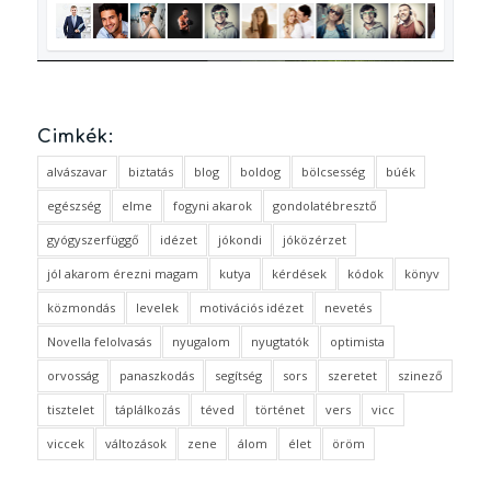
Cimkék:
alvászavar
biztatás
blog
boldog
bölcsesség
búék
egészség
elme
fogyni akarok
gondolatébresztő
gyógyszerfüggő
idézet
jókondi
jóközérzet
jól akarom érezni magam
kutya
kérdések
kódok
könyv
közmondás
levelek
motivációs idézet
nevetés
Novella felolvasás
nyugalom
nyugtatók
optimista
orvosság
panaszkodás
segítség
sors
szeretet
szinező
tisztelet
táplálkozás
téved
történet
vers
vicc
viccek
változások
zene
álom
élet
öröm