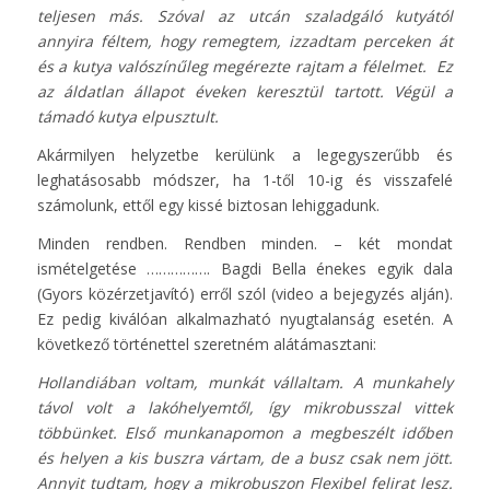
teljesen más. Szóval az utcán szaladgáló kutyától
annyira féltem, hogy remegtem, izzadtam perceken át
és a kutya valószínűleg megérezte rajtam a félelmet. Ez
az áldatlan állapot éveken keresztül tartott. Végül a
támadó kutya elpusztult.
Akármilyen helyzetbe kerülünk a legegyszerűbb és
leghatásosabb módszer, ha 1-től 10-ig és visszafelé
számolunk, ettől egy kissé biztosan lehiggadunk.
Minden rendben. Rendben minden. – két mondat
ismételgetése ……………. Bagdi Bella énekes egyik dala
(Gyors közérzetjavító) erről szól (video a bejegyzés alján).
Ez pedig kiválóan alkalmazható nyugtalanság esetén. A
következő történettel szeretném alátámasztani:
Hollandiában voltam, munkát vállaltam. A munkahely
távol volt a lakóhelyemtől, így mikrobusszal vittek
többünket. Első munkanapomon a megbeszélt időben
és helyen a kis buszra vártam, de a busz csak nem jött.
Annyit tudtam, hogy a mikrobuszon Flexibel felirat lesz.