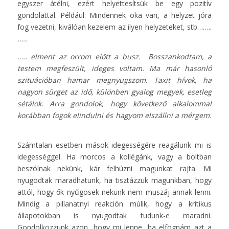
egyszer átélni, ezért helyettesítsük be egy pozitív
gondolattal. Például: Mindennek oka van, a helyzet jóra
fog vezetni, kiválóan kezelem az ilyen helyzeteket, stb……..
…..
….. elment az orrom előtt a busz. Bosszankodtam, a
testem megfeszült, ideges voltam. Ma már hasonló
szituációban hamar megnyugszom. Taxit hívok, ha
nagyon sürget az idő, különben gyalog megyek, esetleg
sétálok. Arra gondolok, hogy következő alkalommal
korábban fogok elindulni és hagyom elszállni a mérgem.
Számtalan esetben mások idegességére reagálunk mi is
idegességgel. Ha morcos a kollégánk, vagy a boltban
beszólnak nekünk, kár felhúzni magunkat rajta. Mi
nyugodtak maradhatunk, ha tisztázzuk magunkban, hogy
attól, hogy ők nyűgösek nekünk nem muszáj annak lenni.
Mindig a pillanatnyi reakción múlik, hogy a kritikus
állapotokban is nyugodtak tudunk-e maradni.
Gondolkozzunk azon, hogy mi lenne, ha elfognám azt a