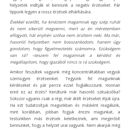
helyzetek indítják el bennünk a negatív érzéseket. Pár
tippünk legyen a rossz érzések elhárítására.
Évekkel ezelőtt, ha kinéztem magamnak egy szép ruhát
és nem sikerült megvenni, mert az én méretemben
elfogyott, hát enyhén szólva nem örültem neki. Ma már,
hasonló helyzetben nem bosszankodom, hanem úgy
gondolom, hogy figyelmeztetés számomra. Szükségem
van rá? –teszem fel magamnak a kérdést és
megállapítom, hogy igazából nincs is rá szükségem.
Amikor feszültek vagyunk még koncentráltabban vegyük
szemügyre érzéseinket. Tegyünk fel magunknak
kérdéseket és pár percre ezzel foglalkozzunk. Honnan
ered ez az érzés? Kerültünk már hasonló szituációba?
Sokszor ugyanis csak a régi, már átélt érzéseket éljük újra.
Ha ezt tudatosítjuk magunkban és másként reagálunk,
mint korábban, jobban fogjuk érezni magunkat, a
testünkben más érzések keletkeznek, ami megerősít
bennünket, hogy a helyzet urai vagyunk. Nem akarjuk még