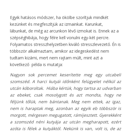
Egyik hatásos módszer, ha ökölbe szorítjuk mindkét
kezünket és megfeszítjük az izmainkat. Karunkat,
lábunkat, de még az arcunkon lévő izmokat is. Ennek az a
szépséghibája, hogy félre kell vonulni egy-két percre.
Folyamatos stresszhelyzetben kiváló stresszlevezető. Én is
többször alkalmaztam, amikor az idegeskedést nem
tudtam kizárni, mert nem rajtam múlt, mint azt a
következő példa is mutatja:
Nagyon sok percemet keserítette meg egy utcabeli
szomszéd. A harci kutyái időnként felügyelet nélkül az
utcán kóboroltak. Hiába kértük, hogy tartsa az udvarban
az ebeket, csak mosolygott és azt mondta, hogy ne
féljünk tőlük, nem bántanak. Meg nem ettek, az igaz,
nem is haraptak meg, azonban az egyik eb többször is
morgott, mérgesen megugatott, rámijesztett. Gyerekként
a szomszéd néni kutyája az utcán megharapott, ezért
azóta is félek a kutyáktól. Nekünk is van, volt is, de az