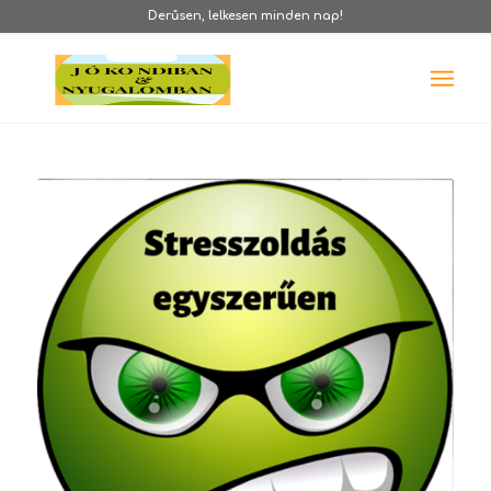
Derűsen, lelkesen minden nap!