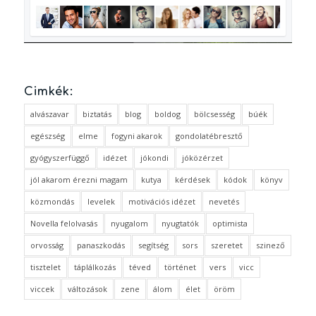
Cimkék:
alvászavar
biztatás
blog
boldog
bölcsesség
búék
egészség
elme
fogyni akarok
gondolatébresztő
gyógyszerfüggő
idézet
jókondi
jóközérzet
jól akarom érezni magam
kutya
kérdések
kódok
könyv
közmondás
levelek
motivációs idézet
nevetés
Novella felolvasás
nyugalom
nyugtatók
optimista
orvosság
panaszkodás
segítség
sors
szeretet
szinező
tisztelet
táplálkozás
téved
történet
vers
vicc
viccek
változások
zene
álom
élet
öröm